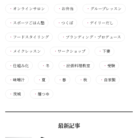
・
オンラインサロン
・
お弁当
・
グループレッスン
・
スポーツごはん塾
・
つくば
・
デイリーだし
・
フードスタイリング
・
ブランディング・プロデュース
・
メイクレッスン
・
ワークショップ
・
下妻
・
仕組み化
・
冬
・
出張料理教室
・
受験
・
味噌汁
・
夏
・
春
・
秋
・
自家製
・
茨城
・
麺つゆ
最新記事