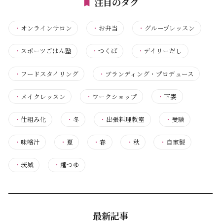
注目のタグ
・
オンラインサロン
・
お弁当
・
グループレッスン
・
スポーツごはん塾
・
つくば
・
デイリーだし
・
フードスタイリング
・
ブランディング・プロデュース
・
メイクレッスン
・
ワークショップ
・
下妻
・
仕組み化
・
冬
・
出張料理教室
・
受験
・
味噌汁
・
夏
・
春
・
秋
・
自家製
・
茨城
・
麺つゆ
最新記事