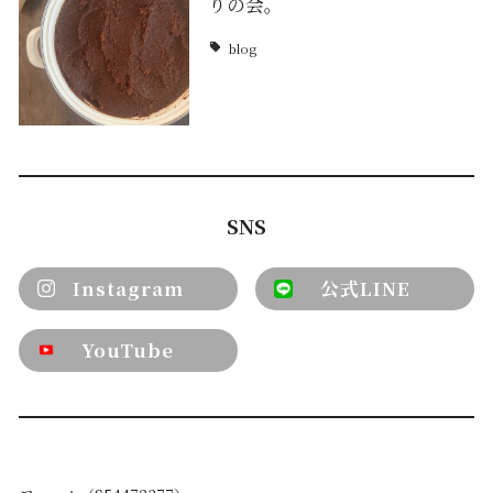
りの会。
blog
SNS
Instagram
公式LINE
YouTube