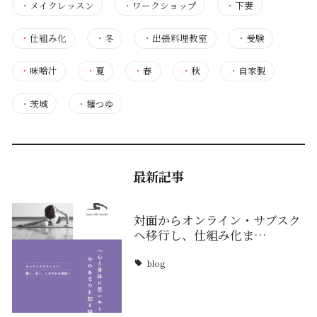
・
メイクレッスン
・
ワークショップ
・
下妻
・
仕組み化
・
冬
・
出張料理教室
・
受験
・
味噌汁
・
夏
・
春
・
秋
・
自家製
・
茨城
・
麺つゆ
最新記事
対面からオンライン・サブスク
へ移行し、仕組み化ま…
blog