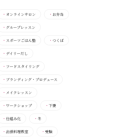
・
オンラインサロン
・
お弁当
・
グループレッスン
・
スポーツごはん塾
・
つくば
・
デイリーだし
・
フードスタイリング
・
ブランディング・プロデュース
・
メイクレッスン
・
ワークショップ
・
下妻
・
仕組み化
・
冬
・
出張料理教室
・
受験