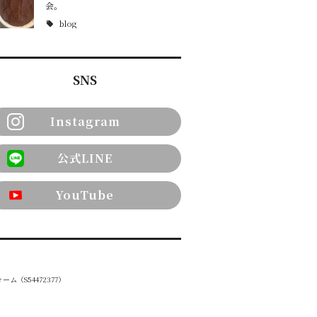
会。
blog
SNS
Instagram
公式LINE
YouTube
ーム（S54472377）