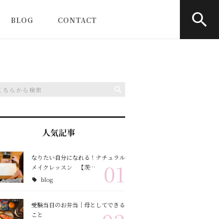
BLOG
CONTACT
note
ティーク
塾
人気記事
なりたい自分になれる！ナチュラル
01
メイクレッスン 【茨…
blog
受験当日のお弁当｜母としてできる
こと