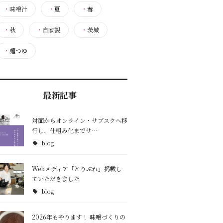
・
味噌汁
・
夏
・
春
・
秋
・
自家製
・
茨城
・
麺つゆ
最新記事
対面からオンライン・サブスクへ移
行し、仕組み化までサ…
blog
Webメディア「とりぷれ」掲載し
ていただきました
blog
2026年もやります！ 味噌づくりの