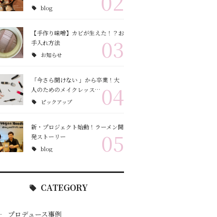
02
blog
【手作り味噌】カビが生えた！？お
03
手入れ方法
お知らせ
「今さら聞けない 」から卒業！大
04
人のためのメイクレッス…
ピックアップ
新・プロジェクト始動！ラーメン開
05
発ストーリー
blog
CATEGORY
プロデュース事例