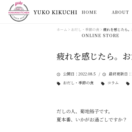
HOME
ABOUT
活動実績
ホーム
>
おだし・季節の食
>
疲れを感じたら。
ONLINE STORE
STORY
疲れを感じたら。お
デイリーだ
公開日
：2022.08.5 /
最終更新日
：
おだし・季節の食
コラム
だしの人、菊地裕子です。
夏本番、いかがお過ごしですか？